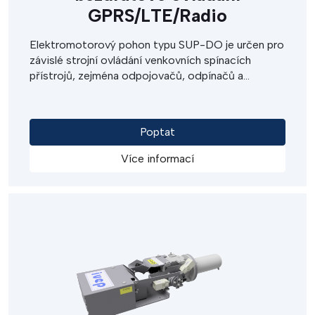
GPRS/LTE/Radio
Elektromotorový pohon typu SUP-DO je určen pro
závislé strojní ovládání venkovních spínacích
přístrojů, zejména odpojovačů, odpínačů a
zemních spínačů VN, VVN. Lze jej použít pro
místní, dálkové i nouzové ovládání. Výstupní hnací
momenty pohonu zaručují spolehlivé ovládání
Poptat
spínacích přístrojů i při težkých provozních
podmínkách. Pohon typu SUP-DO je určen pro
Více informací
dálkové ovládání pomocí bezdrátových sítí 3G,
4G, WIFI, Bluetooth - vše dle požadavku.