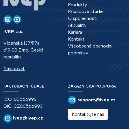
Produkty
Případové studie
O společnosti
Aktuality
IVEP, a.s.
Kariéra
Kontakt
Vídeňská 137/117a
Všeobecné obchodní
619 00 Brno, Česká
podmínky
republika
Navigovat
FAKTURAČNÍ ÚDAJE
ZÁKAZNICKÁ PODPORA
IČO: 00566993
support@ivep.cz
DIČ: CZ00566993
Kontaktujte nás
ivep@ivep.cz