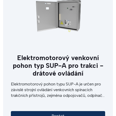
Elektromotorový venkovní
pohon typ SUP-A pro trakci -
drátové ovládání
Elektromotorový pohon typu SUP-A je určen pro
závislé strojní ovládání venkovních spínacích
trakčních přístrojů, zejména odpojovačů, odpínačů
a zemních spínačů VN. Lze jej použít pro místní,
dálkové i nouzové ovládání. Výstupní hnací
momenty pohonu zaručují spolehlivé ovládání
Poptat