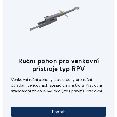
Ruční pohon pro venkovní
přístroje typ RPV
Venkovní ruční pohony jsou určeny pro ruční
ovládání venkovních spínacích přístrojů. Pracovní
standardní zdvih je 140mm (lze upravit). Pracovní
úhel rukojeti je 180° s možností zajištění krajních
poloh zámkem. Ruční pohon je navržen na montáž
na dřevěný, betonový nebo příhradový stožár.
Poptat
Pohyb pohonu se přenáší ovládacími táhly na