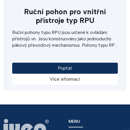
Ruční pohon pro vnitřní
přístroje typ RPU
Ruční pohony typu RPU jsou určené k ovládání
přístrojů vn. Jsou konstruovány jako jednoduchý
pákový převodový mechanismus. Pohony typu RPU
se vyznačují vysokou životností a spolehlivitou.
Snadná i svépomocná instalace umožňuje velice
efektivně nahradit stávající ruční či pneumatické
Poptat
ovládání během krátké odstávky. Pohony se
umísťují na čelo, nebo bok kobky či rozvaděče.
Více informací
MENU