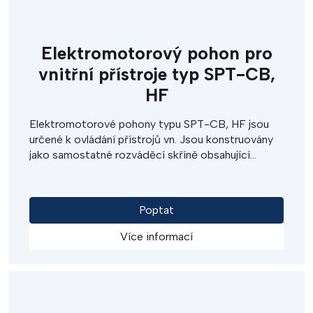
Elektromotorový pohon pro
vnitřní přístroje typ SPT-CB,
HF
Elektromotorové pohony typu SPT-CB, HF jsou
určené k ovládání přístrojů vn. Jsou konstruovány
jako samostatné rozváděcí skříně obsahující
motor s převodovkou, koncové spínače, signální
vačkový spínač, mechanismus nouzového ručního
ovládání a základní ovládací a jistící přístroje.
Poptat
Pohony typu SPT-CB, HF se vyznačují vysokou
životností a spolehlivitou. Snadná i svépomocná
Více informací
instalace umožňuje velice efektivně nahradit
stávající ruční či pneumatické ovládání během
krátké odstávky. Pohony se umísťují na čelo kobky
či rozvaděče.