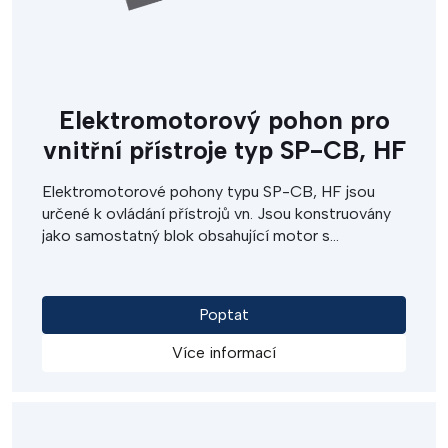
Elektromotorový pohon pro
vnitřní přístroje typ SP-CB, HF
Elektromotorové pohony typu SP-CB, HF jsou
určené k ovládání přístrojů vn. Jsou konstruovány
jako samostatný blok obsahující motor s
převodovkou, koncové spínače, signální vačkový
spínač a mechanismus nouzového ručního ovládání.
Pohony typu SP-CB, HF se vyznačují vysokou
Poptat
životností a spolehlivitou. Snadná i svépomocná
instalace umožňuje velice efektivně nahradit
Více informací
stávající ruční či pneumatické ovládání během
krátké odstávky.