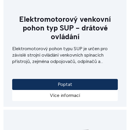
Elektromotorový venkovní
pohon typ SUP - drátové
ovládání
Elektromotorový pohon typu SUP je určen pro
závislé strojní ovládání venkovních spínacích
přístrojů, zejména odpojovačů, odpínačů a
zemních spínačů VN, VVN. Lze jej použít pro
místní, dálkové i nouzové ovládání. Výstupní hnací
momenty pohonu zaručují spolehlivé ovládání
Poptat
spínacích přístrojů i při težkých provozních
podmínkách. Pohon typu SUP je určen pro přímé
Více informací
galvanické propojení.