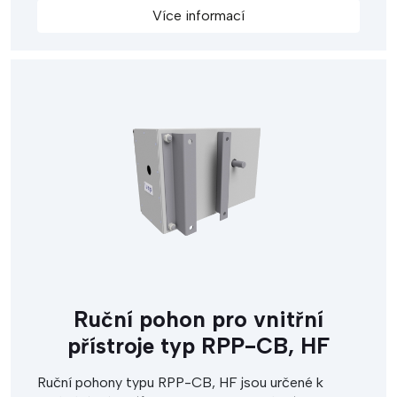
ovládací páku umístěnou na hřídeli přístroje.
Více informací
Ruční pohon pro vnitřní
přístroje typ RPP-CB, HF
Ruční pohony typu RPP-CB, HF jsou určené k