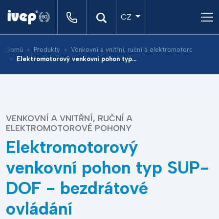
CZ
Domů
Produkty
Venkovní a vnitřní, ruční a elektromotorové pohony
Elektromotorový venkovní pohon typ SUP-DOF - bezdrátové ovládání GPRS/LTE/Radio, F.L.I.R. (FAULT LOCATION ISOLATION RESTORATION) IVEP SYSTEM, IND 4.0 ready
VENKOVNÍ A VNITŘNÍ, RUČNÍ A
ELEKTROMOTOROVÉ POHONY
Elektromotorový
venkovní pohon typ SUP-
DOF - bezdrátové
ovládání