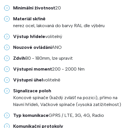
Minimální životnost
20
Materiál skříně
nerez ocel, lakovaná do barvy RAL dle výběru
Výstup hřídele
volitelný
Nouzové ovládání
ANO
Zdvih
80 - 180mm, lze upravit
Výstupní moment
200 - 2000 Nm
Výstupní úhel
volitelně
Signalizace poloh
Koncové spínače (každý zvlášť na pozici), přímo na
hlavní hřídeli, Vačkové spínače (vysoká zatížitelnost)
Typ komunikace
GPRS / LTE, 3G, 4G, Radio
Komunikační protokoly