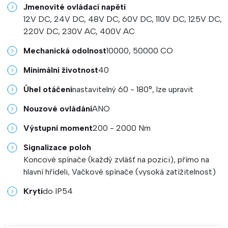
Jmenovité ovládací napětí
12V DC, 24V DC, 48V DC, 60V DC, 110V DC, 125V DC,
220V DC, 230V AC, 400V AC
Mechanická odolnost
10000, 50000 CO
Minimální životnost
40
Úhel otáčení
nastavitelný 60 - 180°, lze upravit
Nouzové ovládání
ANO
Výstupní moment
200 - 2000 Nm
Signalizace poloh
Koncové spínače (každý zvlášť na pozici), přímo na
hlavní hřídeli, Vačkové spínače (vysoká zatížitelnost)
Krytí
do IP54