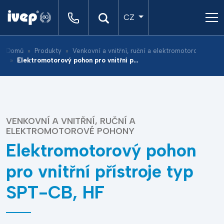
CZ
Domů
Produkty
Venkovní a vnitřní, ruční a elektromotorové pohony
Elektromotorový pohon pro vnitřní přístroje typ SPT-CB, HF
VENKOVNÍ A VNITŘNÍ, RUČNÍ A
ELEKTROMOTOROVÉ POHONY
Elektromotorový pohon
pro vnitřní přístroje typ
SPT-CB, HF