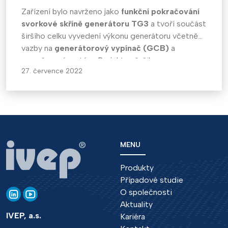
Zařízení bylo navrženo jako
funkční pokračování
svorkové skříně generátoru TG3
a tvoří součást
širšího celku vyvedení výkonu generátoru včetně
vazby na
generátorový vypínač (GCB)
a
uzemňovací systém. Projekt neřešil pouze
27. července 2022
dodávku samotné skříně, ale
kompletní
inženýrské a konstrukční řešení
včetně
návazností na další technologie.
MENU
Produkty
Případové studie
O společnosti
Aktuality
IVEP, a.s.
Kariéra