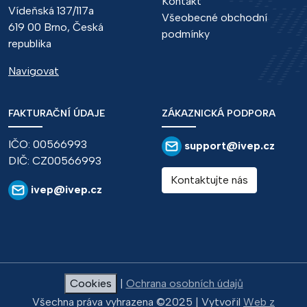
Kontakt
Vídeňská 137/117a
Všeobecné obchodní
619 00 Brno, Česká
podmínky
republika
Navigovat
FAKTURAČNÍ ÚDAJE
ZÁKAZNICKÁ PODPORA
IČO: 00566993
support@ivep.cz
DIČ: CZ00566993
Kontaktujte nás
ivep@ivep.cz
Cookies
|
Ochrana osobních údajů
Všechna práva vyhrazena ©2025 | Vytvořil
Web z