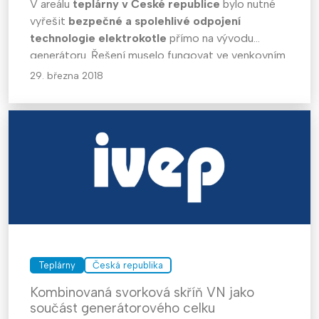
V areálu
teplárny v České republice
bylo nutné
vyřešit
bezpečné a spolehlivé odpojení
technologie elektrokotle
přímo na vývodu
generátoru. Řešení muselo fungovat ve venkovním
prostředí, zvládnout vysoké proudy i zkratové
29. března 2018
namáhání a zároveň umožnit
manuální zásah
obsluhy v nouzových stavech
.
Teplárny
Česká republika
Kombinovaná svorková skříň VN jako
součást generátorového celku