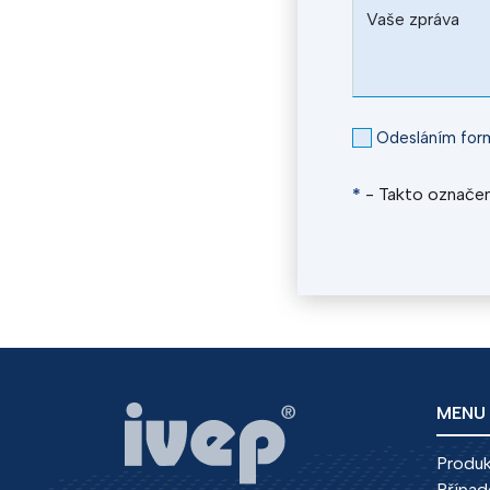
Vaše zpráva
Odesláním form
*
- Takto označen
MENU
Produ
Případ