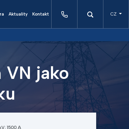
CZ
ra
Aktuality
Kontakt
 VN jako
ku
kV; 1500 A