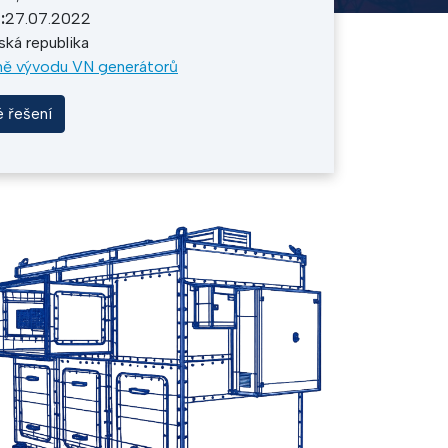
:
27.07.2022
ká republika
ně vývodu VN generátorů
é řešení