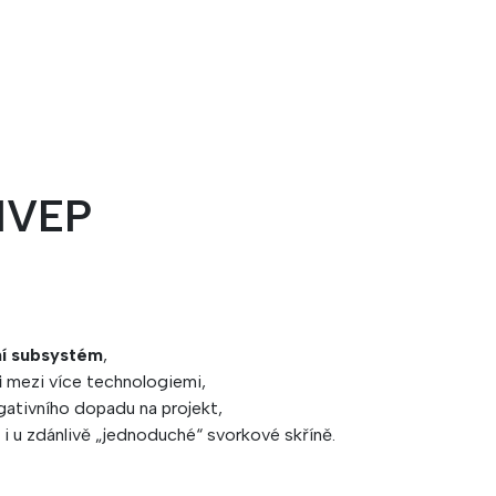
 IVEP
ční subsystém
,
i
mezi více technologiemi,
gativního dopadu na projekt,
i u zdánlivě „jednoduché“ svorkové skříně.