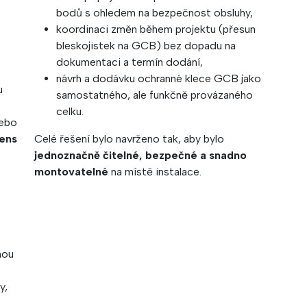
bodů s ohledem na bezpečnost obsluhy,
koordinaci změn během projektu (přesun
bleskojistek na GCB) bez dopadu na
dokumentaci a termín dodání,
návrh a dodávku ochranné klece GCB jako
u
samostatného, ale funkčně provázaného
celku.
nebo
ens
Celé řešení bylo navrženo tak, aby bylo
jednoznačně čitelné, bezpečné a snadno
montovatelné
na místě instalace.
nou
y,