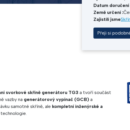
Datum doručení 
Země určení :
Čes
Zajistili jsme
Skří
Přeji si podobn
ání svorkové skříně generátoru TG3
a tvoří součást
tně vazby na
generátorový vypínač (GCB)
a
ávku samotné skříně, ale
kompletní inženýrské a
 technologie.