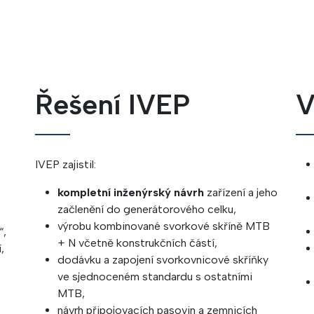
Řešení IVEP
V
IVEP zajistil:
kompletní inženýrský návrh
zařízení a jeho
začlenění do generátorového celku,
výrobu kombinované svorkové skříně MTB
“,
+ N včetně konstrukčních částí,
,
dodávku a zapojení svorkovnicové skříňky
ve sjednoceném standardu s ostatními
MTB,
návrh připojovacích pasovin a zemnicích