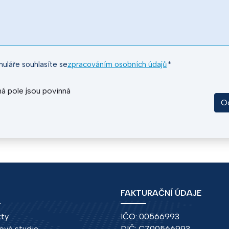
uláře souhlasíte se
zpracováním osobních údajů
*
á pole jsou povinná
O
FAKTURAČNÍ ÚDAJE
kty
IČO: 00566993
ové studie
DIČ: CZ00566993