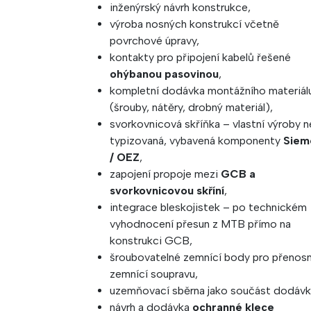
inženýrský návrh konstrukce,
výroba nosných konstrukcí včetně
povrchové úpravy,
kontakty pro připojení kabelů řešené
ohýbanou pasovinou
,
kompletní dodávka montážního materiál
(šrouby, nátěry, drobný materiál),
svorkovnicová skříňka – vlastní výroby 
typizovaná, vybavená komponenty
Siem
/ OEZ
,
zapojení propoje mezi
GCB a
svorkovnicovou skříní
,
integrace bleskojistek – po technickém
vyhodnocení přesun z MTB přímo na
konstrukci GCB,
šroubovatelné zemnící body pro přenos
zemnící soupravu,
uzemňovací sběrna jako součást dodávk
návrh a dodávka
ochranné klece