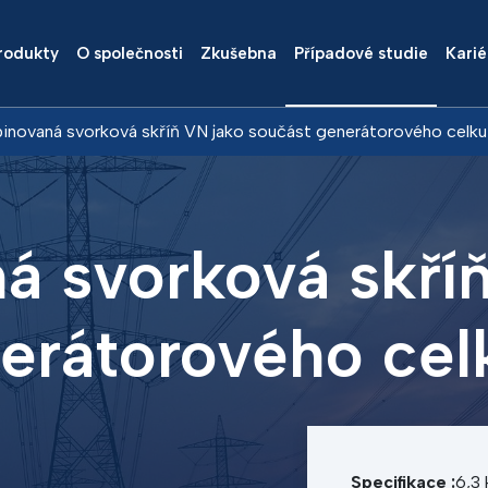
rodukty
O společnosti
Zkušebna
Případové studie
Karié
novaná svorková skříň VN jako součást generátorového celku
 svorková skříň
erátorového cel
Specifikace :
6,3 