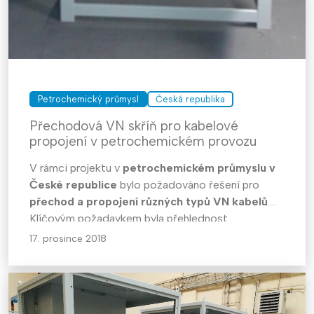
Petrochemický průmysl
Česká republika
Přechodová VN skříň pro kabelové
propojení v petrochemickém provozu
V rámci projektu v
petrochemickém průmyslu v
České republice
bylo požadováno řešení pro
přechod a propojení různých typů VN kabelů
.
Klíčovým požadavkem byla přehlednost
kabelového uspořádání, dostatečný prostor pro
17. prosince 2018
manipulaci s kabely větších průměrů a zachování
provozní bezpečnosti.