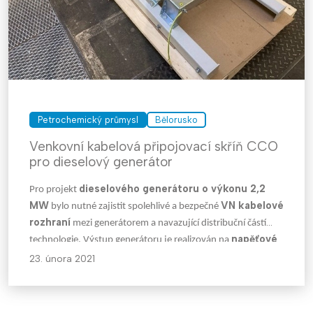
Petrochemický průmysl
Bělorusko
Venkovní kabelová připojovací skříň CCO
pro dieselový generátor
dieselového generátoru o výkonu 2,2
Pro projekt
MW
VN kabelové
bylo nutné zajistit spolehlivé a bezpečné
rozhraní
mezi generátorem a navazující distribuční částí
napěťové
technologie. Výstup generátoru je realizován na
hladině 6,3 kV
, přičemž zařízení bylo určeno pro
23. února 2021
venkovní instalaci
.