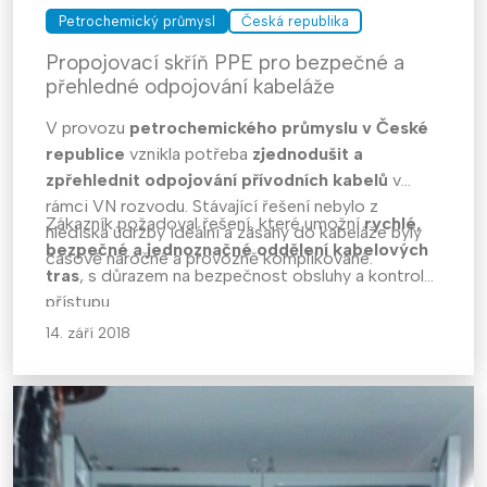
Petrochemický průmysl
Česká republika
Propojovací skříň PPE pro bezpečné a
přehledné odpojování kabeláže
V provozu
petrochemického průmyslu v České
republice
vznikla potřeba
zjednodušit a
zpřehlednit odpojování přívodních kabelů
v
rámci VN rozvodu. Stávající řešení nebylo z
Zákazník požadoval řešení, které umožní
rychlé,
hlediska údržby ideální a zásahy do kabeláže byly
bezpečné a jednoznačné oddělení kabelových
časově náročné a provozně komplikované.
tras
, s důrazem na bezpečnost obsluhy a kontrolu
přístupu.
14. září 2018