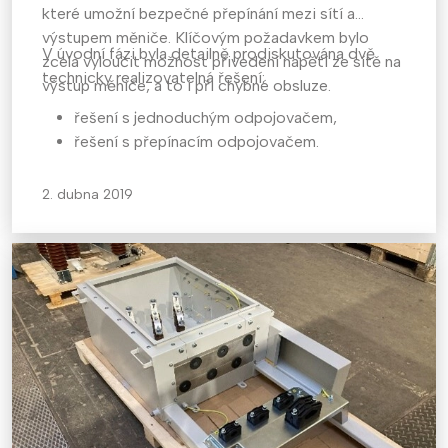
které umožní bezpečné přepínání mezi sítí a
výstupem měniče. Klíčovým požadavkem bylo
V úvodní fázi byla detailně prodiskutována dvě
zcela vyloučit možnost přivedení napětí ze sítě na
technicky realizovatelná řešení:
výstup měniče, a to i při chybné obsluze.
řešení s jednoduchým odpojovačem,
řešení s přepínacím odpojovačem.
2. dubna 2019