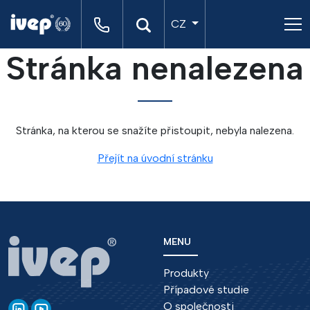
CZ
Stránka nenalezena
Stránka, na kterou se snažíte přistoupit, nebyla nalezena.
Přejít na úvodní stránku
MENU
Produkty
Případové studie
O společnosti