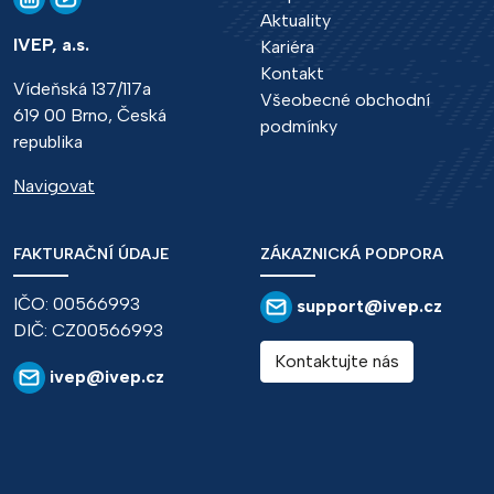
Aktuality
IVEP, a.s.
Kariéra
Kontakt
Vídeňská 137/117a
Všeobecné obchodní
619 00 Brno, Česká
podmínky
republika
Navigovat
FAKTURAČNÍ ÚDAJE
ZÁKAZNICKÁ PODPORA
IČO: 00566993
support@ivep.cz
DIČ: CZ00566993
Kontaktujte nás
ivep@ivep.cz