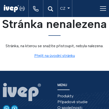
CZ
Stránka nenalezena
Stránka, na kterou se snažíte přistoupit, nebyla nalezena.
Přejít na úvodní stránku
MENU
Produkty
Případové studie
O společnosti