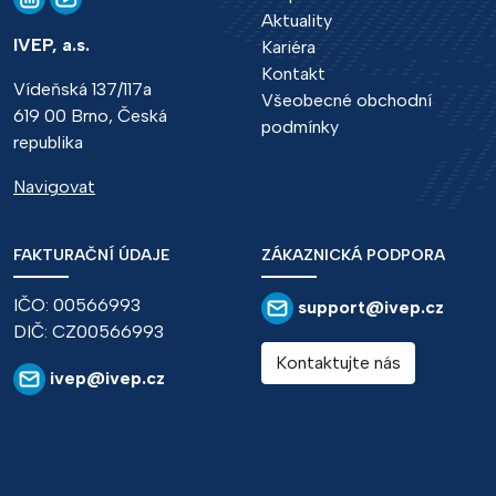
Aktuality
IVEP, a.s.
Kariéra
Kontakt
Vídeňská 137/117a
Všeobecné obchodní
619 00 Brno, Česká
podmínky
republika
Navigovat
FAKTURAČNÍ ÚDAJE
ZÁKAZNICKÁ PODPORA
IČO: 00566993
support@ivep.cz
DIČ: CZ00566993
Kontaktujte nás
ivep@ivep.cz