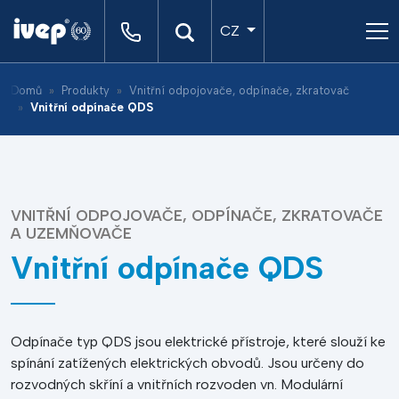
CZ
Domů
Produkty
Vnitřní odpojovače, odpínače, zkratovače a uzemňovače
Vnitřní odpínače QDS
VNITŘNÍ ODPOJOVAČE, ODPÍNAČE, ZKRATOVAČE
A UZEMŇOVAČE
Vnitřní odpínače QDS
Odpínače typ QDS jsou elektrické přístroje, které slouží ke
spínání zatížených elektrických obvodů. Jsou určeny do
rozvodných skříní a vnitřních rozvoden vn. Modulární