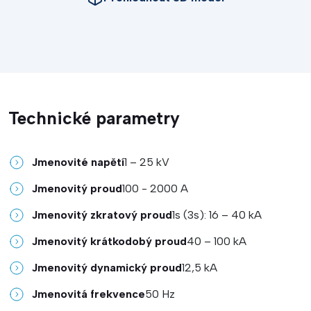
Technické parametry
Jmenovité napětí
1 – 25 kV
Jmenovitý proud
100 - 2000 A
Jmenovitý zkratový proud
1s (3s): 16 – 40 kA
Jmenovitý krátkodobý proud
40 – 100 kA
Jmenovitý dynamický proud
12,5 kA
Jmenovitá frekvence
50 Hz