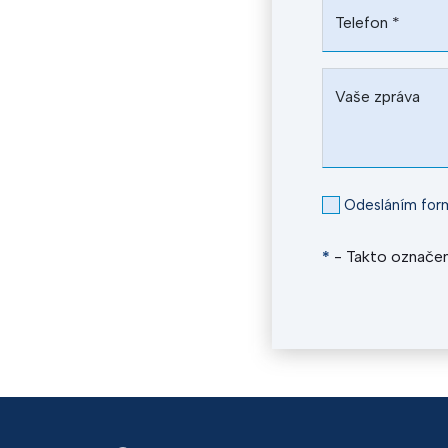
Telefon
*
Vaše zpráva
Odesláním form
*
- Takto označen