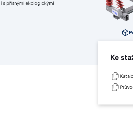
í s přísnými ekologickými
P
Ke sta
Katal
Průvo