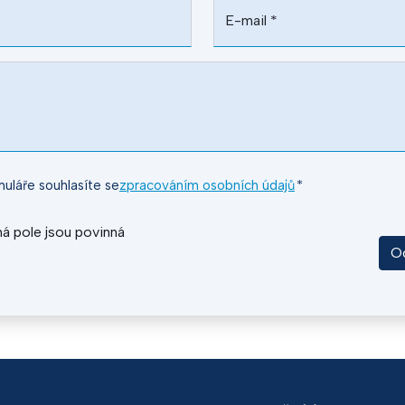
E-mail
*
uláře souhlasíte se
zpracováním osobních údajů
*
á pole jsou povinná
O