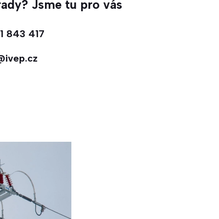
 rady? Jsme tu pro vás
1 843 417
@ivep.cz