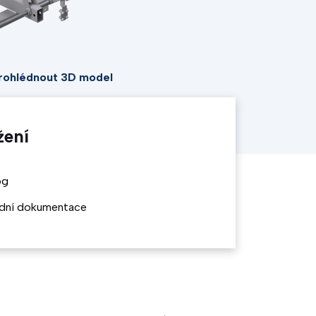
rohlédnout 3D model
žení
og
dní dokumentace