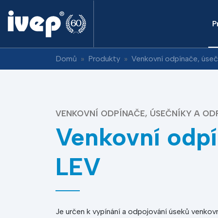
P
Domů
Produkty
Venkovní odpínače, úseč
VENKOVNÍ ODPÍNAČE, ÚSEČNÍKY A O
Venkovní odp
LEV
Je určen k vypínání a odpojování úseků venkovn