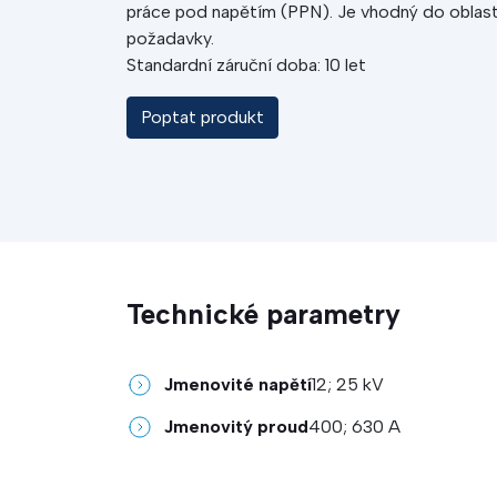
práce pod napětím (PPN). Je vhodný do oblast
požadavky.
Standardní záruční doba: 10 let
Poptat produkt
Technické parametry
Jmenovité napětí
12; 25 kV
Jmenovitý proud
400; 630 A