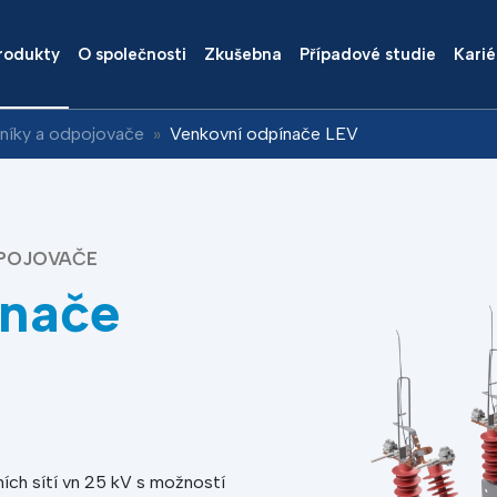
rodukty
O společnosti
Zkušebna
Případové studie
Karié
níky a odpojovače
Venkovní odpínače LEV
DPOJOVAČE
ínače
ích sítí vn 25 kV s možností