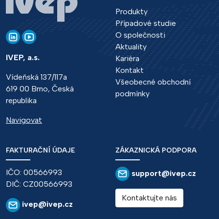
Produkty
Případové studie
O společnosti
Aktuality
IVEP, a.s.
Kariéra
Kontakt
Vídeňská 137/117a
Všeobecné obchodní
619 00 Brno, Česká
podmínky
republika
Navigovat
FAKTURAČNÍ ÚDAJE
ZÁKAZNICKÁ PODPORA
IČO: 00566993
support@ivep.cz
DIČ: CZ00566993
Kontaktujte nás
ivep@ivep.cz