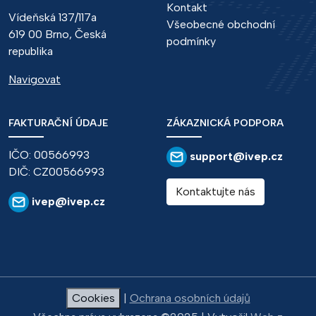
Kontakt
Vídeňská 137/117a
Všeobecné obchodní
619 00 Brno, Česká
podmínky
republika
Navigovat
FAKTURAČNÍ ÚDAJE
ZÁKAZNICKÁ PODPORA
IČO: 00566993
support@ivep.cz
DIČ: CZ00566993
Kontaktujte nás
ivep@ivep.cz
Cookies
|
Ochrana osobních údajů