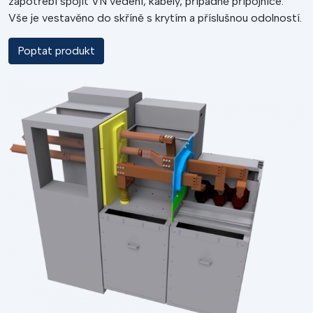
zapotřebí spojit VN vedení, kabely, případně přípojnice.
Vše je vestavěno do skříně s krytím a příslušnou odolností.
Poptat produkt