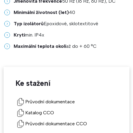
Jmenovitá frekvence
50 Hz (16 Hz, 60 Hz), DC
Minimální životnost (let)
40
Typ izolátorů
Epoxidové, sklotextitové
Krytí
min. IP4x
Maximální teplota okolí
až do + 60 °C
Ke stažení
Průvodní dokumentace
Katalog CCO
Průvodní dokumentace CCO