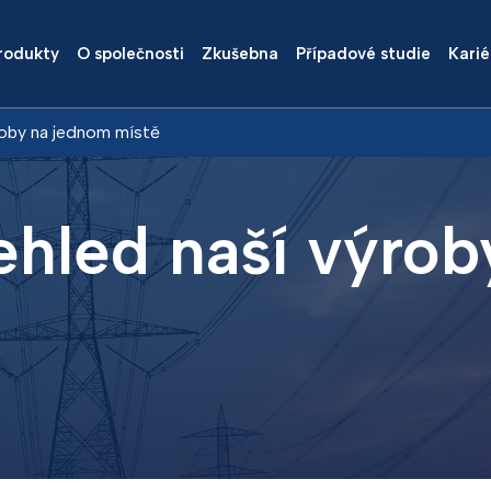
rodukty
O společnosti
Zkušebna
Případové studie
Karié
roby na jednom místě
ehled naší výro