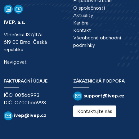
Případové studie
O společnosti
Aktuality
IVEP, a.s.
Kariéra
Kontakt
Vídeňská 137/117a
Všeobecné obchodní
619 00 Brno, Česká
podmínky
republika
Navigovat
FAKTURAČNÍ ÚDAJE
ZÁKAZNICKÁ PODPORA
IČO: 00566993
support@ivep.cz
DIČ: CZ00566993
Kontaktujte nás
ivep@ivep.cz