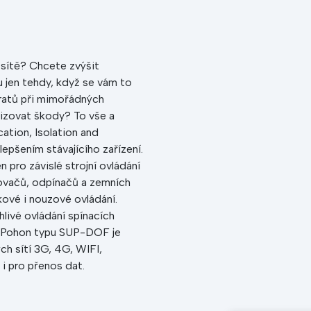
í sítě? Chcete zvýšit
 jen tehdy, když se vám to
ratů při mimořádných
lizovat škody? To vše a
ation, Isolation and
lepšením stávajícího zařízení.
pro závislé strojní ovládání
jovačů, odpínačů a zemních
kové i nouzové ovládání.
livé ovládání spínacích
h. Pohon typu SUP-DOF je
h sítí 3G, 4G, WIFI,
 i pro přenos dat.