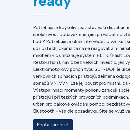
ready
Potřebujete kdykoliv znát stav vaší distribučn
spolehlivost dodávek energie, provádět údržbu
hodí? Potřebujete okamžitě vědět o vzniku zk
událostech, okamžitě na ně reagovat a minima
mnohem víc umožňuje systém F.L.I.R. (Fault Loc
Restoration), navíc bez velkých investic, jen vy
Elektromotorový pohon typu SUP-DOF je určen 
venkovních spínacích přístrojů, zejména odpo
spínačů VN, VVN. Lze jej použít pro místní, dál
Výstupní hnací momenty pohonu zaručují spoleh
přístrojů i při težkých provozních podmínkác
určen pro dálkové ovládání pomocí bezdrátovýc
Bluetooth - vše dle požadavku. Sítě se využívá
Poptat produkt