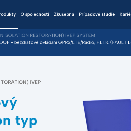
rodukty
O společnosti
Zkušebna
Případové studie
Karié
TION ISOLATION RESTORATION) IVEP SYSTEM
-DOF - bezdrátové ovládání GPRS/LTE/Radio, F.L.I.R. (FA
ESTORATION) IVEP
ový
n typ