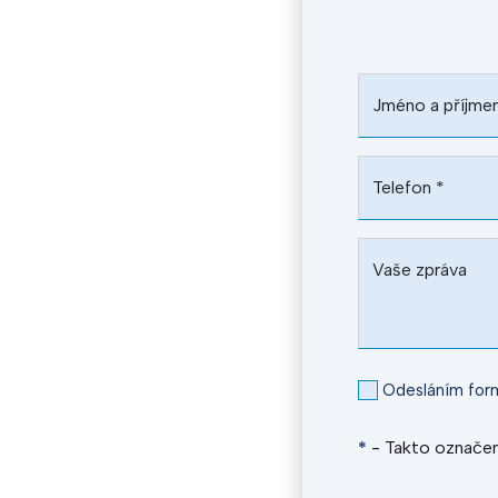
Jméno a příjme
Telefon
*
Vaše zpráva
Odesláním form
*
- Takto označen