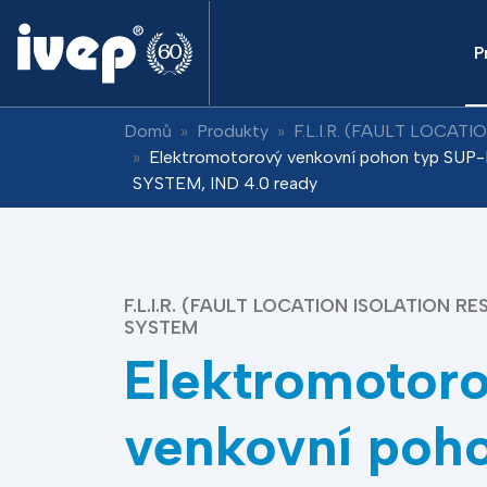
P
Domů
Produkty
F.L.I.R. (FAULT LOCA
Elektromotorový venkovní pohon typ SUP
SYSTEM, IND 4.0 ready
F.L.I.R. (FAULT LOCATION ISOLATION R
SYSTEM
Elektromotor
venkovní poho