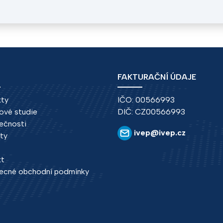
FAKTURAČNÍ ÚDAJE
kty
IČO: 00566993
ové studie
DIČ: CZ00566993
ečnosti
ivep@ivep.cz
ity
kt
ecné obchodní podmínky