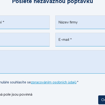
Pošlete nezávaznou poptávku
ní
*
Název firmy
E-mail
*
uláře souhlasíte se
zpracováním osobních údajů
*
á pole jsou povinná
O