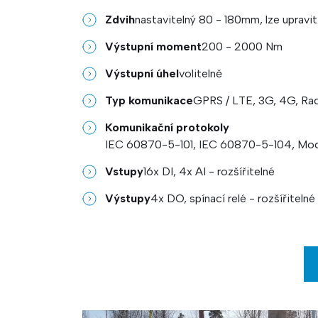
Zdvih
nastavitelný 80 - 180mm, lze upravit
Výstupní moment
200 - 2000 Nm
Výstupní úhel
volitelně
Typ komunikace
GPRS / LTE, 3G, 4G, Ra
Komunikační protokoly
IEC 60870-5-101, IEC 60870-5-104, Mo
Vstupy
16x DI, 4x AI - rozšířitelné
Výstupy
4x DO, spínací relé - rozšířitelné