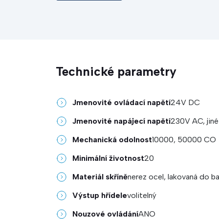
Technické parametry
Jmenovité ovládací napětí
24V DC
Jmenovité napájecí napětí
230V AC, jiné
Mechanická odolnost
10000, 50000 CO
Minimální životnost
20
Materiál skříně
nerez ocel, lakovaná do b
Výstup hřídele
volitelný
Nouzové ovládání
ANO