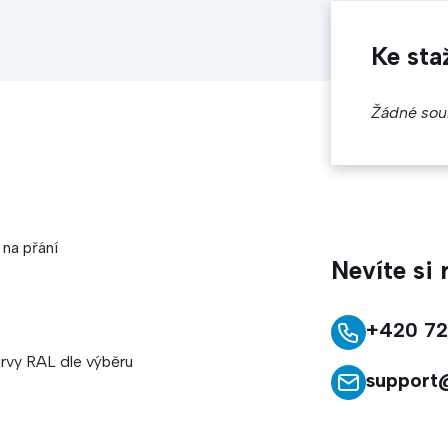
Ke sta
Žádné sou
 na přání
Nevíte si
+420 72
arvy RAL dle výběru
support