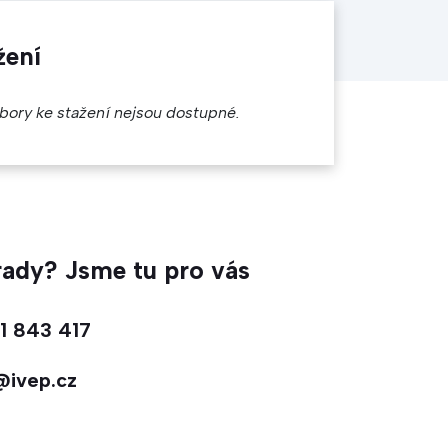
žení
bory ke stažení nejsou dostupné.
 rady? Jsme tu pro vás
1 843 417
@ivep.cz