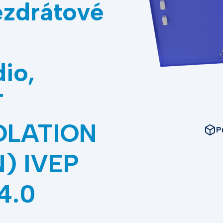
zdrátové
io,
T
OLATION
P
) IVEP
4.0