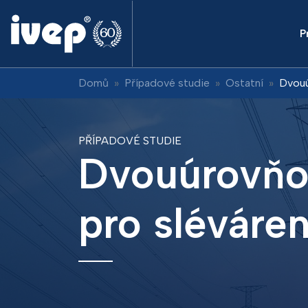
P
Domů
Případové studie
Ostatní
Dvouú
PŘÍPADOVÉ STUDIE
Dvouúrovňo
pro sléváre