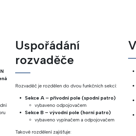
Uspořádání
V
rozvaděče
VN
ená
Rozvaděč je rozdělen do dvou funkčních sekcí:
Sekce A – přívodní pole (spodní patro)
dní
vybaveno odpojovačem
oru
Sekce B – vývodní pole (horní patro)
vybaveno vypínačem a odpojovačem
Takové rozdělení zajišťuje: