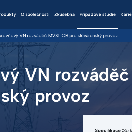
rodukty
O společnosti
Zkušebna
Případové studie
Karié
rovňový VN rozváděč MVSI-CB pro slévárenský provoz
vý VN rozvádě
nský provoz
Specifikace :
36 