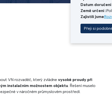
Datum doručení 
Země určení :
Po
Zajistili jsme
Rozv
Přeji si podobn
nout VN rozvaděč, který zvládne
vysoké proudy při
ým instalačním možnostem objektu
. Řešení muselo
 bezpečné v náročném průmyslovém prostředí.