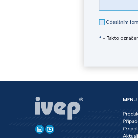
Odesláním form
*
- Takto označen
MENU
Produ
Případ
O spol
Aktual