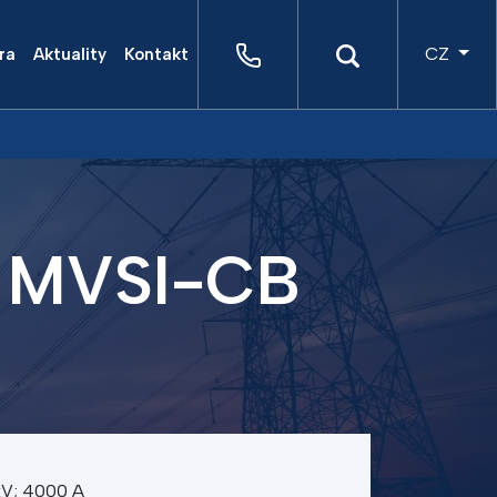
CZ
ra
Aktuality
Kontakt
č MVSI-CB
kV; 4000 A