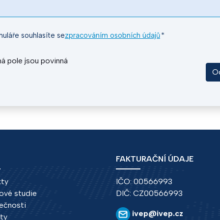
uláře souhlasíte se
zpracováním osobních údajů
*
á pole jsou povinná
O
FAKTURAČNÍ ÚDAJE
kty
IČO: 00566993
ové studie
DIČ: CZ00566993
ečnosti
ivep@ivep.cz
ity