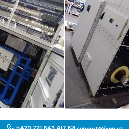
+420 721 843 417
support@ivep.cz