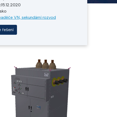
:
15.12.2020
lsko
aděče VN, sekundární rozvod
é řešení